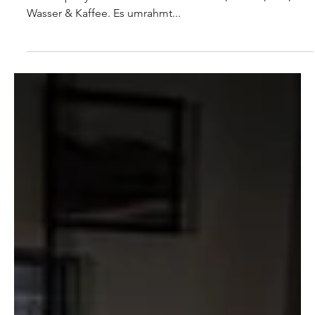
walter.der.literwirt
3. Okt. 2023