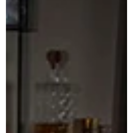
28.10. // ab 16:00 Uhr - JUNKERsession – Ein
Schluck Tradition
Im Preis von 16 bis 23 Uhr inkludiert sind unsere
Kitchenparty mit herbstlichen Gerichten, Junker, Bier,
Wasser & Kaffee. Es umrahmt...