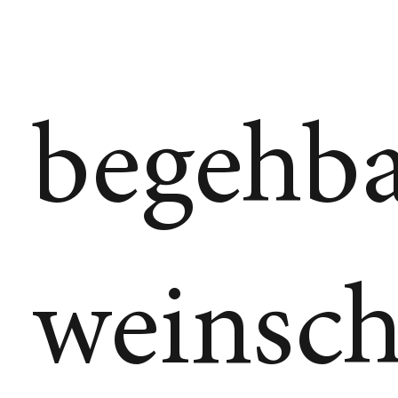
begehba
weinsc