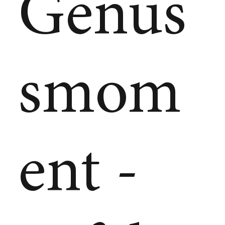
Genus
smom
ent -