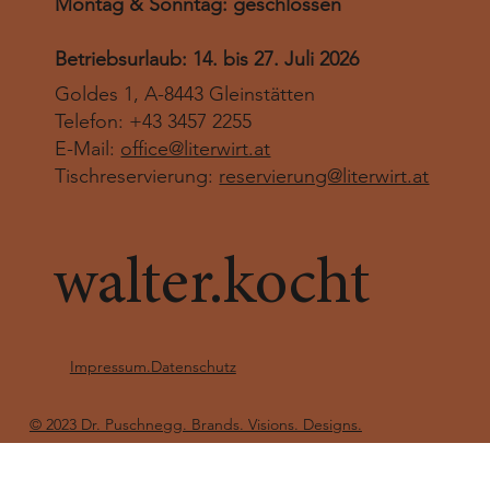
Montag & Sonntag: geschlossen
Betriebsurlaub: 14. bis 27. Juli 2026
Goldes 1, A-8443 Gleinstätten
Telefon: +43 3457 2255
E-Mail:
office@literwirt.at
Tischreservierung:
reservierung@literwirt.at
walter.kocht
Impressum.Datenschutz
© 2023 Dr. Puschnegg. Brands. Visions. Designs.