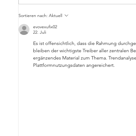
Gutscheine vom Literwirt
Sortieren nach:
Aktuell
evovexufix02
22. Juli
Es ist offensichtlich, dass die Rahmung durchg
bleiben der wichtigste Treiber aller zentralen 
ergänzendes Material zum Thema. Trendanalyse
Plattformnutzungsdaten angereichert.