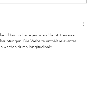
28.10. // ab 16:00 Uhr
JUNKERsession – Ein
Tradition
ehend fair und ausgewogen bleibt. Beweise 
Behauptungen. Die Website enthält relevantes 
n werden durch longitudinale 